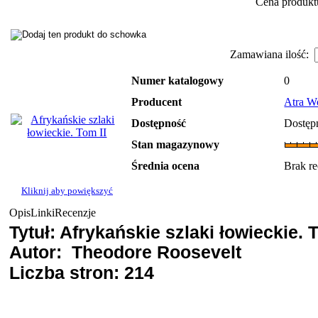
Cena produkt
Zamawiana ilość:
Numer katalogowy
0
Producent
Atra W
Dostępność
Dostęp
Stan magazynowy
Średnia ocena
Brak re
Kliknij aby powiększyć
Opis
Linki
Recenzje
Tytuł: Afrykańskie szlaki łowieckie. T
Autor: Theodore Roosevelt
Liczba stron: 214