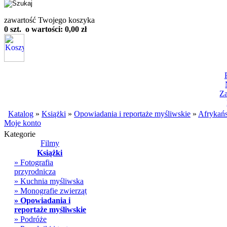
zawartość Twojego koszyka
0 szt. o wartości: 0,00 zł
Z
Katalog
»
Książki
»
Opowiadania i reportaże myśliwskie
»
Afrykańs
Moje konto
Kategorie
Filmy
Książki
» Fotografia
przyrodnicza
» Kuchnia myśliwska
» Monografie zwierząt
» Opowiadania i
reportaże myśliwskie
» Podróże