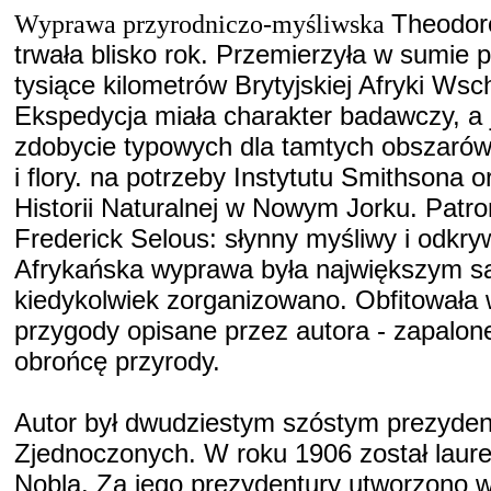
Wyprawa przyrodniczo-myśliwska
Theodor
trwała blisko rok. Przemierzyła w sumie p
tysiące kilometrów Brytyjskiej Afryki Wsc
Ekspedycja miała charakter badawczy, a 
zdobycie typowych dla tamtych obszaró
i flory. na potrzeby Instytutu Smithsona
Historii Naturalnej w Nowym Jorku. Patron
Frederick Selous: słynny myśliwy i odkry
Afrykańska wyprawa była największym saf
kiedykolwiek zorganizowano. Obfitowała 
przygody opisane przez autora - zapalon
obrońcę przyrody.
Autor był dwudziestym szóstym prezyde
Zjednoczonych. W roku 1906 został lau
Nobla. Za jego prezydentury utworzono w