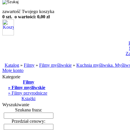
zawartość Twojego koszyka
0 szt. o wartości: 0,00 zł
Z
Katalog
»
Filmy
»
Filmy myśliwskie
»
Kuchnia myśliwska. Myśliws
Moje konto
Kategorie
Filmy
» Filmy myśliwskie
» Filmy przyrodnicze
Książki
Wyszukiwanie
Szukana fraza:
Przedział cenowy: