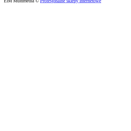
EiM Multimedia ©
Profesjonalne sklepy internetowe