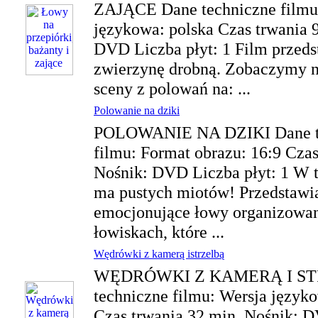
ZAJĄCE Dane techniczne filmu
językowa: polska Czas trwania 
DVD Liczba płyt: 1 Film przeds
zwierzynę drobną. Zobaczymy n
sceny z polowań na: ...
Polowanie na dziki
POLOWANIE NA DZIKI Dane t
filmu: Format obrazu: 16:9 Czas
Nośnik: DVD Liczba płyt: 1 W t
ma pustych miotów! Przedstawi
emocjonujące łowy organizowan
łowiskach, które ...
Wędrówki z kamerą istrzelbą
WĘDRÓWKI Z KAMERĄ I ST
techniczne filmu: Wersja języko
Czas trwania 32 min. Nośnik: D